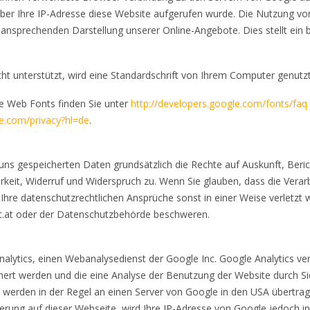
ber Ihre IP-Adresse diese Website aufgerufen wurde. Die Nutzung vo
d ansprechenden Darstellung unserer Online-Angebote. Dies stellt ein 
.
t unterstützt, wird eine Standardschrift von Ihrem Computer genutzt
e Web Fonts finden Sie unter
http://developers.google.com/fonts/faq
le.com/privacy?hl=de
.
 uns gespeicherten Daten grundsätzlich die Rechte auf Auskunft, Beri
keit, Widerruf und Widerspruch zu. Wenn Sie glauben, dass die Verar
hre datenschutzrechtlichen Ansprüche sonst in einer Weise verletzt w
.at
oder der Datenschutzbehörde beschweren.
alytics, einen Webanalysedienst der Google Inc. Google Analytics ve
ert werden und die eine Analyse der Benutzung der Website durch Si
werden in der Regel an einen Server von Google in den USA übertrage
ierung auf dieser Webseite, wird Ihre IP-Adresse von Google jedoch i