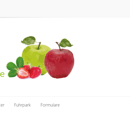
se
ter
Fuhrpark
Formulare
ter
Fuhrpark
Formulare