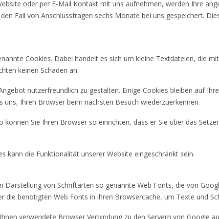
Website oder per E-Mail Kontakt mit uns aufnehmen, werden Ihre a
 den Fall von Anschlussfragen sechs Monate bei uns gespeichert. Die
annte Cookies. Dabei handelt es sich um kleine Textdateien, die mit
ichten keinen Schaden an.
ngebot nutzerfreundlich zu gestalten. Einige Cookies bleiben auf Ihr
 es uns, Ihren Browser beim nächsten Besuch wiederzuerkennen.
o können Sie Ihren Browser so einrichten, dass er Sie über das Setze
s kann die Funktionalität unserer Website eingeschränkt sein.
hen Darstellung von Schriftarten so genannte Web Fonts, die von Goog
ser die benötigten Web Fonts in ihren Browsercache, um Texte und Sch
hnen verwendete Browser Verbindung zu den Servern von Google au