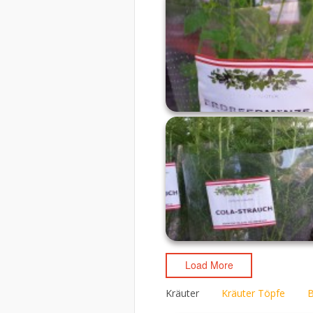
Load More
Kräuter
Kräuter Töpfe
B