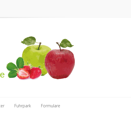
se
ter
Fuhrpark
Formulare
ter
Fuhrpark
Formulare