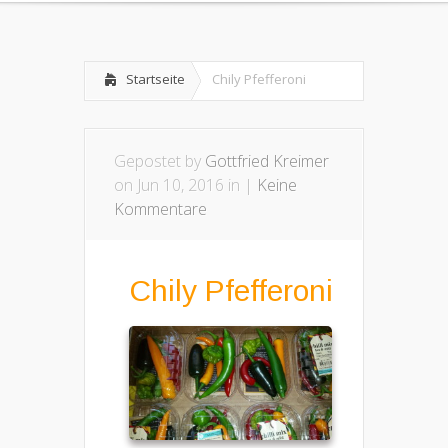
Startseite
Chily Pfefferoni
Gepostet by
Gottfried Kreimer
on Jun 10, 2016 in |
Keine
Kommentare
Chily Pfefferoni